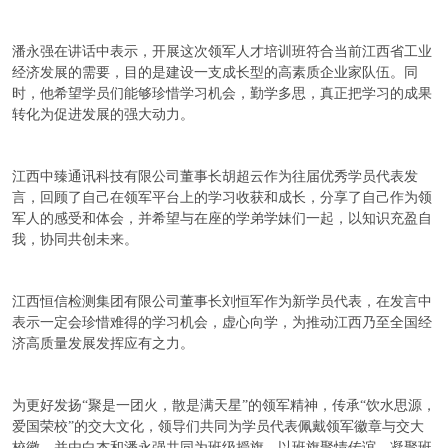
潘永强在讲话中表示，开展这次领军人才培训班符合当前江西省工业
经济发展的需要，目的是建设一支成长型的高素质企业家队伍。同
时，他希望学员们能够珍惜学习机会，勤学多思，真正把学习的成果
转化为促进发展的强大动力。
江西中臻通讯科技有限公司董事长胡超云作为往届优秀学员代表发
言，回顾了自己在领军平台上的学习收获和成长，分享了自己作为领
军人的感受和体会，并希望与在座的学弟学妹们一起，以知识充盈自
我，协同共创未来。
江西恒信检测集团有限公司董事长刘恒军作为新学员代表，在发言中
表示一定会珍惜难得的学习机会，虚心向学，为推动江西乃至全国经
济高质量发展发挥应有之力。
为更好发扬“聚是一团火，散是满天星”的领军精神，传承“饮水思源，
爱国荣校”的交大文化，领导们共同为学员代表佩戴领军徽章与交大
校徽，并由白杰和潘永强共同为班级授旗，以班旗聚情传谊，凝聚班