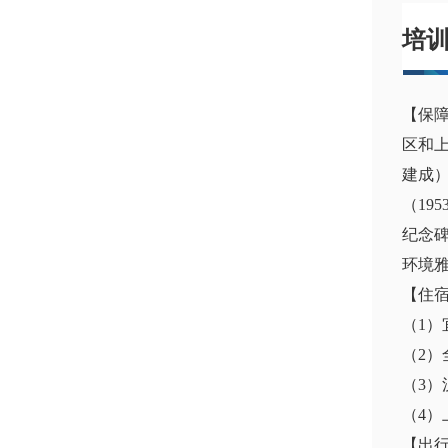
培
【保
区和上
建成）
（19
纪念
环境
【住
（1）
（2）
（3）
（4）
【出