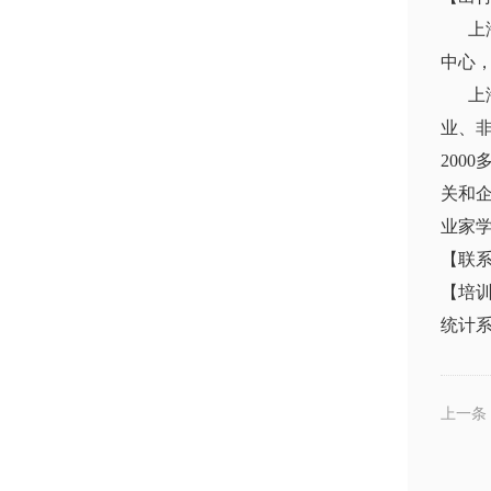
上
中心
上
业、
20
关和
业家
【联系方
【培训
统计
上一条