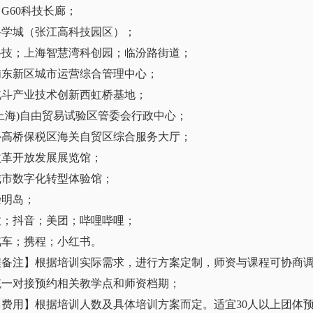
G60科技长廊；
科学城（张江高科技园区）；
科技；上海智慧湾科创园；临汾路街道；
浦东新区城市运营综合管理中心；
北斗产业技术创新西虹桥基地；
上海)自由贸易试验区管委会行政中心；
外高桥保税区海关自贸区综合服务大厅；
改革开放发展展览馆；
城市数字化转型体验馆；
崇明岛；
拉；抖音；美团；哔哩哔哩；
汽车；携程；小红书。
程备注】根据培训实际需求，进行方案定制，师资与课程可协商调
统一对接预约相关教学点和师资档期；
训费用】根据培训人数及具体培训方案而定。适宜30人以上团体预