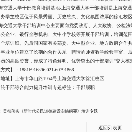
海交通大学干部教育培训基地-上海交通大学干部培训是上海交
，办学主校区位于风景秀丽、历史悠久、文化氛围浓厚的徐汇校
海交通大学干部培训中心主要面向党委政府、人大政协、公检法
非公企业、银行金融机构、大中小学校等开展干部培训，培训范围涉
00多个培训班。先后同国家有关部委、大中型企业、地方政府合作
企事业单位建立了长期的合作关系，聘请的师资教学经验丰富、
学员的高度赞誉，形成了特色鲜明、优势突出的干部培训“交大模
式】：18816916896,021-60791868
地址】上海市华山路1954号上海交通大学徐汇校区
系统干部综合能力提升培训专题标签：干部履职
：
贯彻落实《新时代公民道德建设实施纲要》培训专题
返回列表页