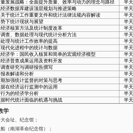
质量发展战略：全面提升质量、效率与动力的理念与路径
半
观经济数据库建设顶层规划与推进策略
半
央关于统计工作重要文件和统计法律法规内容解读
半
形势下统计现状与展望
半
民经济核算方法及统计制度改革
半
计调查、数据处理与现代统计分析方法
半
据处理与统计工作效率的提高
半
育现代化进程中的统计与数据
半
观经济学：国民收入核算和简单的宏观经济模型
半
国经济普查成果运用及资料开发
半
计调查研究与调研报告撰写
半
务报表解读和分析
半
时期加强统计监督的对策与思考
半
数据在经济运行监测中的运用
半
府行为的经济学分析
半
数据时代统计面临的机遇与挑战
半
教学
一大会址、纪念馆；
红船（南湖革命纪念馆）；