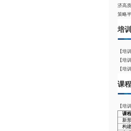
济高
策略
培
【培
【培
【培
课
【培
课
新
构