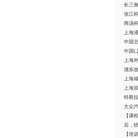
长三角
张江
商汤
上海
中国
中国(
上海
浦东
上海
上海
特斯
大众
【课
后，
【培