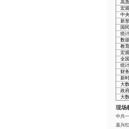
高
宏
中
新
国
统
数
教
宏
全
统
财
新
大
政
大
现场
中共
嘉兴