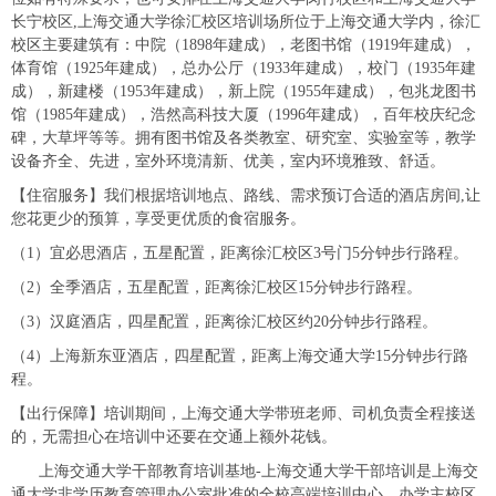
长宁校区,上海交通大学徐汇校区培训场所位于上海交通大学内，徐汇
校区主要建筑有：中院（1898年建成），老图书馆（1919年建成），
体育馆（1925年建成），总办公厅（1933年建成），校门（1935年建
成），新建楼（1953年建成），新上院（1955年建成），包兆龙图书
馆（1985年建成），浩然高科技大厦（1996年建成），百年校庆纪念
碑，大草坪等等。拥有图书馆及各类教室、研究室、实验室等，教学
设备齐全、先进，室外环境清新、优美，室内环境雅致、舒适。
【住宿服务】我们根据培训地点、路线、需求预订合适的酒店房间,让
您花更少的预算，享受更优质的食宿服务。
（1）宜必思酒店，五星配置，距离徐汇校区3号门5分钟步行路程。
（2）全季酒店，五星配置，距离徐汇校区15分钟步行路程。
（3）汉庭酒店，四星配置，距离徐汇校区约20分钟步行路程。
（4）上海新东亚酒店，四星配置，距离上海交通大学15分钟步行路
程。
【出行保障】培训期间，上海交通大学带班老师、司机负责全程接送
的，无需担心在培训中还要在交通上额外花钱。
上海交通大学干部教育培训基地-上海交通大学干部培训是上海交
通大学非学历教育管理办公室批准的全校高端培训中心，办学主校区