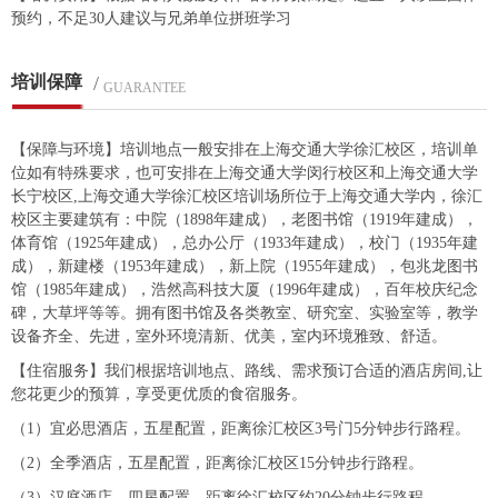
预约，不足30人建议与兄弟单位拼班学习
培训保障
/
GUARANTEE
【保障与环境】培训地点一般安排在上海交通大学徐汇校区，培训单
位如有特殊要求，也可安排在上海交通大学闵行校区和上海交通大学
长宁校区,上海交通大学徐汇校区培训场所位于上海交通大学内，徐汇
校区主要建筑有：中院（1898年建成），老图书馆（1919年建成），
体育馆（1925年建成），总办公厅（1933年建成），校门（1935年建
成），新建楼（1953年建成），新上院（1955年建成），包兆龙图书
馆（1985年建成），浩然高科技大厦（1996年建成），百年校庆纪念
碑，大草坪等等。拥有图书馆及各类教室、研究室、实验室等，教学
设备齐全、先进，室外环境清新、优美，室内环境雅致、舒适。
【住宿服务】我们根据培训地点、路线、需求预订合适的酒店房间,让
您花更少的预算，享受更优质的食宿服务。
（1）宜必思酒店，五星配置，距离徐汇校区3号门5分钟步行路程。
（2）全季酒店，五星配置，距离徐汇校区15分钟步行路程。
（3）汉庭酒店，四星配置，距离徐汇校区约20分钟步行路程。