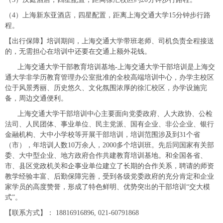
（4）上海新东亚酒店，四星配置，距离上海交通大学15分钟步行路
程。
【出行保障】培训期间，上海交通大学带班老师、司机负责全程接送
的，无需担心在培训中还要在交通上额外花钱。
上海交通大学干部教育培训基地-上海交通大学干部培训是上海交
通大学非学历教育管理办公室批准的全校高端培训中心，办学主校区
位于风景秀丽、历史悠久、文化氛围浓厚的徐汇校区，办学设施完
备，周边交通便利。
上海交通大学干部培训中心主要面向党委政府、人大政协、公检
法司、人民团体、事业单位、民主党派、国有企业、非公企业、银行
金融机构、大中小学校等开展干部培训，培训范围涉及到31个省
（市），年培训人数10万余人，2000多个培训班。先后同国家有关部
委、大中型企业、地方政府合作共建教育培训基地。和全国各省、
市、县区党政机关和企事业单位建立了长期的合作关系，聘请的师资
教学经验丰富、后勤保障完善，受到各级党委政府的充分肯定和企业
家学员的高度赞誉，形成了特色鲜明、优势突出的干部培训“交大模
式”。
【联系方式】：
18816916896
,
021-60791868