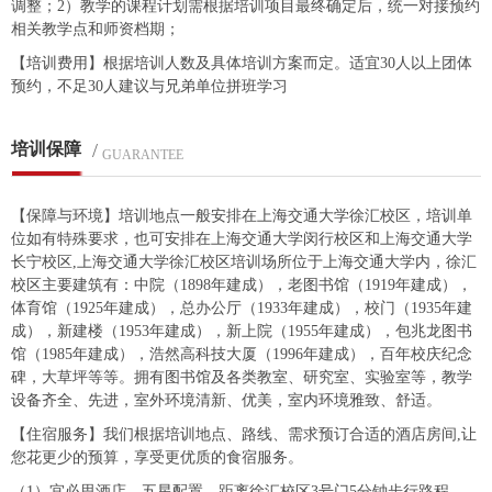
调整；2）教学的课程计划需根据培训项目最终确定后，统一对接预约
相关教学点和师资档期；
【培训费用】根据培训人数及具体培训方案而定。适宜30人以上团体
预约，不足30人建议与兄弟单位拼班学习
培训保障
/
GUARANTEE
【保障与环境】培训地点一般安排在上海交通大学徐汇校区，培训单
位如有特殊要求，也可安排在上海交通大学闵行校区和上海交通大学
长宁校区,上海交通大学徐汇校区培训场所位于上海交通大学内，徐汇
校区主要建筑有：中院（1898年建成），老图书馆（1919年建成），
体育馆（1925年建成），总办公厅（1933年建成），校门（1935年建
成），新建楼（1953年建成），新上院（1955年建成），包兆龙图书
馆（1985年建成），浩然高科技大厦（1996年建成），百年校庆纪念
碑，大草坪等等。拥有图书馆及各类教室、研究室、实验室等，教学
设备齐全、先进，室外环境清新、优美，室内环境雅致、舒适。
【住宿服务】我们根据培训地点、路线、需求预订合适的酒店房间,让
您花更少的预算，享受更优质的食宿服务。
（1）宜必思酒店，五星配置，距离徐汇校区3号门5分钟步行路程。