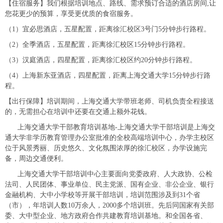
【住宿服务】我们根据培训地点、路线、需求预订合适的酒店房间,让
您花更少的预算，享受更优质的食宿服务。
（1）宜必思酒店，五星配置，距离徐汇校区3号门5分钟步行路程。
（2）全季酒店，五星配置，距离徐汇校区15分钟步行路程。
（3）汉庭酒店，四星配置，距离徐汇校区约20分钟步行路程。
（4）上海新东亚酒店，四星配置，距离上海交通大学15分钟步行路
程。
【出行保障】培训期间，上海交通大学带班老师、司机负责全程接送
的，无需担心在培训中还要在交通上额外花钱。
上海交通大学干部教育培训基地-上海交通大学干部培训是上海交
通大学非学历教育管理办公室批准的全校高端培训中心，办学主校区
位于风景秀丽、历史悠久、文化氛围浓厚的徐汇校区，办学设施完
备，周边交通便利。
上海交通大学干部培训中心主要面向党委政府、人大政协、公检
法司、人民团体、事业单位、民主党派、国有企业、非公企业、银行
金融机构、大中小学校等开展干部培训，培训范围涉及到31个省
（市），年培训人数10万余人，2000多个培训班。先后同国家有关部
委、大中型企业、地方政府合作共建教育培训基地。和全国各省、