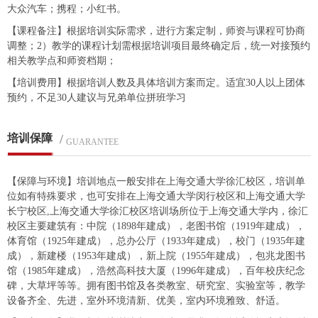
大众汽车；携程；小红书。
【课程备注】根据培训实际需求，进行方案定制，师资与课程可协商
调整；2）教学的课程计划需根据培训项目最终确定后，统一对接预约
相关教学点和师资档期；
【培训费用】根据培训人数及具体培训方案而定。适宜30人以上团体
预约，不足30人建议与兄弟单位拼班学习
培训保障
/
GUARANTEE
【保障与环境】培训地点一般安排在上海交通大学徐汇校区，培训单
位如有特殊要求，也可安排在上海交通大学闵行校区和上海交通大学
长宁校区,上海交通大学徐汇校区培训场所位于上海交通大学内，徐汇
校区主要建筑有：中院（1898年建成），老图书馆（1919年建成），
体育馆（1925年建成），总办公厅（1933年建成），校门（1935年建
成），新建楼（1953年建成），新上院（1955年建成），包兆龙图书
馆（1985年建成），浩然高科技大厦（1996年建成），百年校庆纪念
碑，大草坪等等。拥有图书馆及各类教室、研究室、实验室等，教学
设备齐全、先进，室外环境清新、优美，室内环境雅致、舒适。